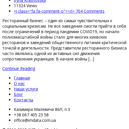
Iryna Krasnovska
11324
Views
<i class="fa fa-comment-o"></i> 704 Comments
Ресторанный бизнес – один из самых чувствительных к
социальным кризисам. Не все заведения смогли прийти в себя
после ограничений в период пандемии COVID19, но начало
полномасштабной войны стало для многих киевских
ресторанов и заведений общественного питания критической
точкой в ​​деятельности. Представители ресторанного бизнеса
часто являлись одной из активных сил движения
сопротивления украинцев. В начале войны […]
Continue Reading
Главная
О нас
Наши услуги
Блог
Контакты
Казимира Малевича 86Л, п.3
+38 067 405 23 58
office@imdata.com.ua