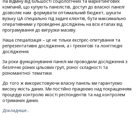
На відміну від більшості соціологічних та маркетингових
компаній, що купують панелістів, доступ до власної панелі
дозволяє нам формувати оптимальний бюджет, шукати
вузьку ЦА спеціально під задачі клієнтів, бути максимально
оперативними у проведенні досліджень на всіх етапах від
програмування до вигрузки масиву.
Наша спеціалізація – це не тільки експрес-опитування та
репрезентативні дослідження, а і трекінгові та лонгітюдні
дослідження.
За роки функціонування панелі ми проводили дослідження з
безліччю різних цільових груп, різної складності та
різноманітної тематики.
До того ж використовуючи власну панель ми гарантуємо
високу якість даних. Ми постійно працюємо над покращенням
процедур контролю якості респондентів та над контролем
отриманих даних.
Докладніше...