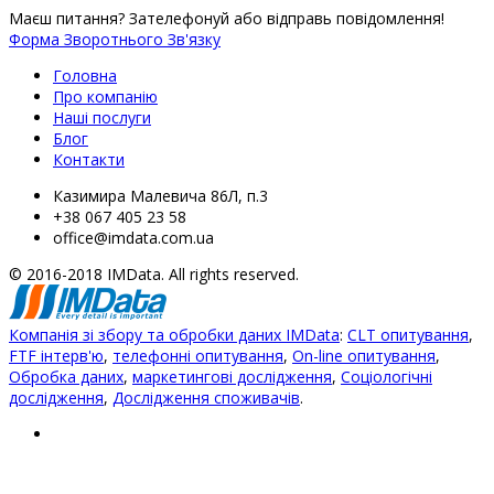
Маєш питання? Зателефонуй або відправь повідомлення!
Форма Зворотнього Зв'язку
Головна
Про компанію
Наші послуги
Блог
Контакти
Казимира Малевича 86Л, п.3
+38 067 405 23 58
office@imdata.com.ua
© 2016-2018 IMData. All rights reserved.
Компанія зі збору та обробки даних IMData
:
CLT опитування
,
FTF інтерв'ю
,
телефонні опитування
,
On-line опитування
,
Обробка даних
,
маркетингові дослідження
,
Соціологічні
дослідження
,
Дослідження споживачів
.