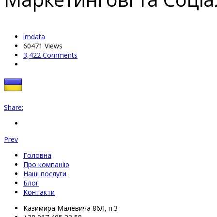
imdata
60471
Views
3,422 Comments
Share:
Prev
Головна
Про компанію
Наші послуги
Блог
Контакти
Казимира Малевича 86Л, п.3