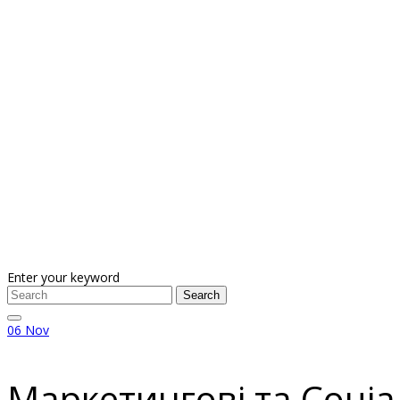
Enter your keyword
Search
06
Nov
Маркетингові та Соціа