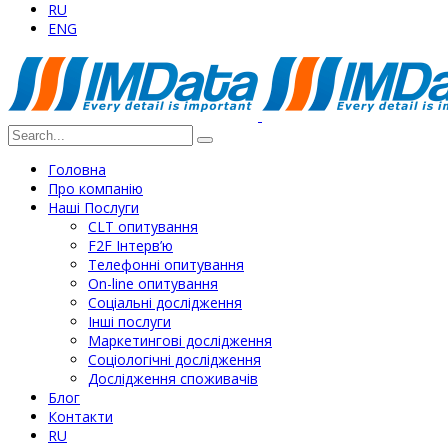
RU
ENG
Головна
Про компанію
Наші Послуги
СLT опитування
F2F Інтерв’ю
Телефонні опитування
On-line опитування
Соціальні дослідження
Інші послуги
Маркетингові дослідження
Соціологічні дослідження
Дослідження споживачів
Блог
Контакти
RU