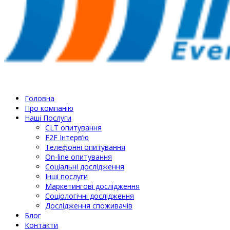
Головна
Про компанію
Наші Послуги
СLT опитування
F2F Інтерв’ю
Телефонні опитування
On-line опитування
Соціальні дослідження
Інші послуги
Маркетингові дослідження
Соціологічні дослідження
Дослідження споживачів
Блог
Контакти